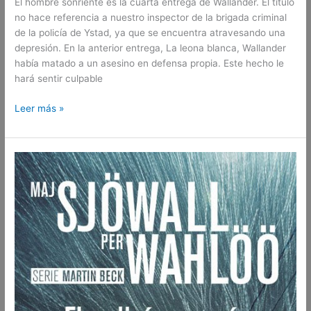
El hombre sonriente es la cuarta entrega de Wallander. El título
no hace referencia a nuestro inspector de la brigada criminal
de la policía de Ystad, ya que se encuentra atravesando una
depresión. En la anterior entrega, La leona blanca, Wallander
había matado a un asesino en defensa propia. Este hecho le
hará sentir culpable
Leer más »
«El
policía
que
ríe»
(«Skrattande
polisen»)-
Maj
Sjöwall
y
Per