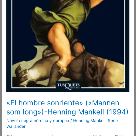
«El hombre sonriente» («Mannen
som long»)-Henning Mankell (1994)
Novela negra nórdica y europea
/
Henning Mankell
,
Serie
Wallander