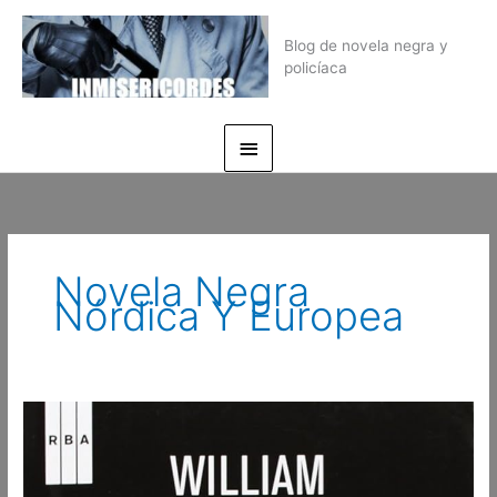
Ir
Menú
al
Blog de novela negra y
principal
contenido
policíaca
Novela Negra
Nórdica Y Europea
«Laidlaw»
–
William
McIlvanney