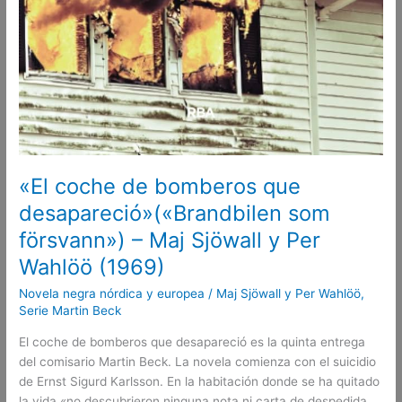
«El coche de bomberos que
desapareció»(«Brandbilen som
försvann») – Maj Sjöwall y Per
Wahlöö (1969)
Novela negra nórdica y europea
/
Maj Sjöwall y Per Wahlöö
,
Serie Martin Beck
El coche de bomberos que desapareció es la quinta entrega
del comisario Martin Beck. La novela comienza con el suicidio
de Ernst Sigurd Karlsson. En la habitación donde se ha quitado
la vida «no descubrieron ninguna nota ni carta de despedida.