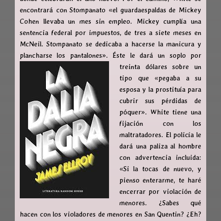
encontrará con Stompanato «el guardaespaldas de Mickey
Cohen llevaba un mes sin empleo. Mickey cumplía una
sentencia federal por impuestos, de tres a siete meses en
McNeil. Stompanato se dedicaba a hacerse la manicura y
plancharse los pantalones».
Éste le dará un soplo por
treinta dólares sobre un
tipo que «pegaba a su
esposa y la prostituía para
cubrir sus pérdidas de
póquer». White tiene una
fijación con los
maltratadores. El policía le
dará una paliza al hombre
con advertencia incluida:
«Si la tocas de nuevo, y
pienso enterarme, te haré
encerrar por violación de
menores. ¿Sabes qué
hacen con los violadores de menores en San Quentin? ¿Eh?