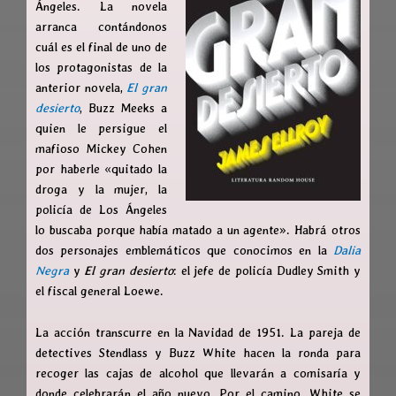
Ángeles. La novela
arranca contándonos
cuál es el final de uno de
los protagonistas de la
anterior novela,
El gran
desierto
, Buzz Meeks a
quien le persigue el
mafioso Mickey Cohen
por haberle «quitado la
droga y la mujer, la
policía de Los Ángeles
lo buscaba porque había matado a un agente». Habrá otros
dos personajes emblemáticos que conocimos en la
Dalia
Negra
y
El gran desierto
: el jefe de policía Dudley Smith y
el fiscal general Loewe.
La acción transcurre en la Navidad de 1951. La pareja de
detectives Stendlass y Buzz White hacen la ronda para
recoger las cajas de alcohol que llevarán a comisaría y
donde celebrarán el año nuevo. Por el camino, White se