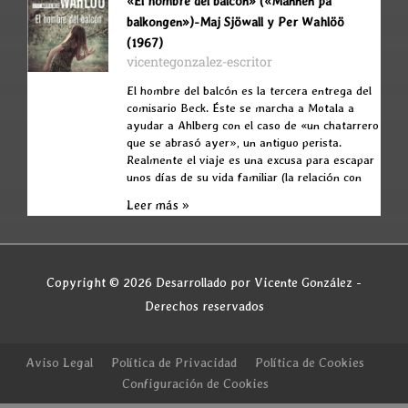
«El hombre del balcón» («Mannen pa
balkongen»)-Maj Sjöwall y Per Wahlöö
(1967)
vicentegonzalez-escritor
El hombre del balcón es la tercera entrega del
comisario Beck. Éste se marcha a Motala a
ayudar a Ahlberg con el caso de «un chatarrero
que se abrasó ayer», un antiguo perista.
Realmente el viaje es una excusa para escapar
unos días de su vida familiar (la relación con
Leer más »
Copyright © 2026 Desarrollado por Vicente González -
Derechos reservados
Aviso Legal
Política de Privacidad
Política de Cookies
Configuración de Cookies